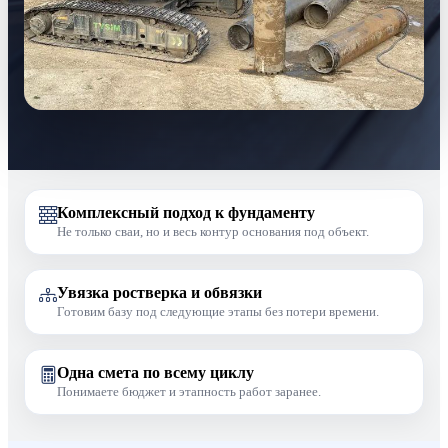
Для полного основания
Свайное поле под проект
Ростверк и обвязка в одной схеме
Комплексный подход к фундаменту
Смета и сдача по этапам
Не только сваи, но и весь контур основания под объект.
Увязка ростверка и обвязки
Готовим базу под следующие этапы без потери времени.
Одна смета по всему циклу
Понимаете бюджет и этапность работ заранее.