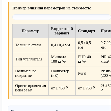
Пример влияния параметров на стоимость:
Бюджетный
Параметр
Стандарт
Прем
вариант
0,5 / 0,5
0,7 / 0
Толщина стали
0,4 / 0,4 мм
мм
мм
Минвата
PUR 40
PIR 4
Тип утеплителя
100 кг/м³
кг/м³
кг/м³
Полимерное
Полиэстер
Plastis
Pural
покрытие
(PE)
(200 
от 2 0
Ориентировочная
от 1 450 ₽
от 1 750 ₽
цена за м²
₽