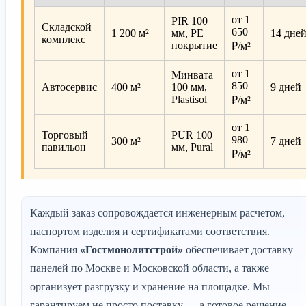
от 1
PIR 100
Складской
650
1 200 м²
мм, PE
14 дне
комплекс
покрытие
₽/м²
от 1
Минвата
850
Автосервис
400 м²
100 мм,
9 дней
Plastisol
₽/м²
от 1
Торговый
PUR 100
980
300 м²
7 дней
павильон
мм, Pural
₽/м²
Каждый заказ сопровождается инженерным расчетом,
паспортом изделия и сертификатами соответствия.
Компания
«Гостмонолитстрой»
обеспечивает доставку
панелей по Москве и Московской области, а также
организует разгрузку и хранение на площадке. Мы
гарантируем не просто поставку — а готовое решение,