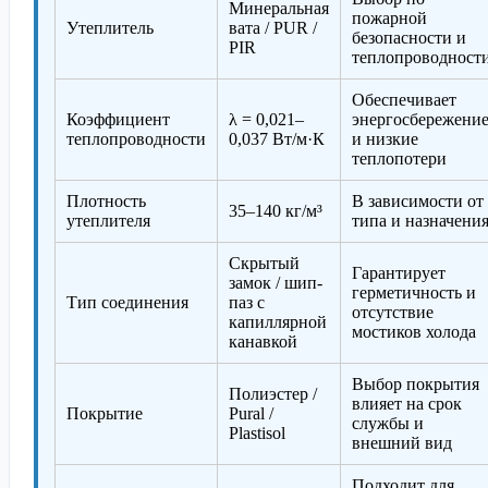
Минеральная
пожарной
Утеплитель
вата / PUR /
безопасности и
PIR
теплопроводност
Обеспечивает
Коэффициент
λ = 0,021–
энергосбережени
теплопроводности
0,037 Вт/м·К
и низкие
теплопотери
Плотность
В зависимости от
35–140 кг/м³
утеплителя
типа и назначени
Скрытый
Гарантирует
замок / шип-
герметичность и
Тип соединения
паз с
отсутствие
капиллярной
мостиков холода
канавкой
Выбор покрытия
Полиэстер /
влияет на срок
Покрытие
Pural /
службы и
Plastisol
внешний вид
Подходит для